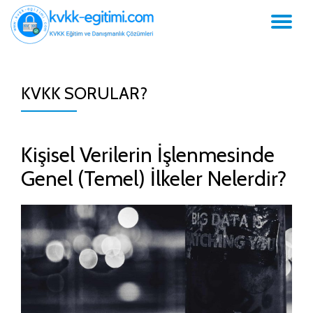
GE
İçeriğe
geç
NA
KVKK SORULAR?
Kişisel Verilerin İşlenmesinde
Genel (Temel) İlkeler Nelerdir?