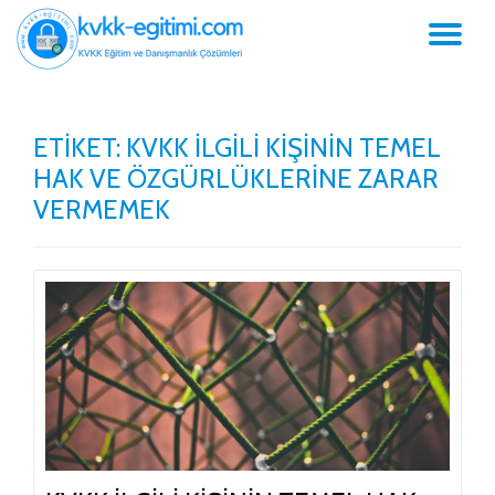
GE
İçeriğe
geç
NA
ETIKET:
KVKK İLGILI KIŞININ TEMEL
HAK VE ÖZGÜRLÜKLERINE ZARAR
VERMEMEK