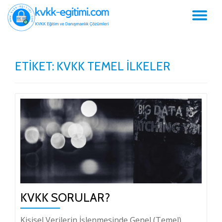
GE
İçeriğe
geç
NA
ETIKET:
KVKK TEMEL İLKELER
KVKK SORULAR?
Kişisel Verilerin İşlenmesinde Genel (Temel)